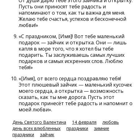
От души дарю тебе этого зайчика и открытку.
Пусть они приносят тебе радость и
напоминают о том, как ты важна для меня.
Желаю тебе счастья, успехов и бесконечной
любви!»
«С праздником, [Имя]! Вот тебе маленький
подарок — зайчик и открытка. Они — лишь
капля в море того, что я хотел бы тебе
подарить. Ты заслуживаешь самых лучших
подарков и самых искренних слов. Люблю
тебя!»
«[Имя], от всего сердца поздравляю тебя!
Этот плюшевый зайчик — маленький кусочек
моего сердца, а открытка — возможность
сказать, как ты мне дорога. Пусть этот
подарок принесёт тебе радость и напомнит о
моей любви».
День Святого Валентина
14 февраля
любовь
день всех влюбленных
праздники
зимние
праздники
зайчик