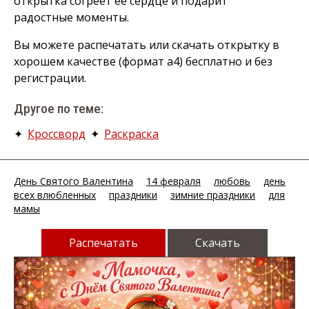
открытка согреет её сердце и подарит
радостные моменты.
Вы можете распечатать или скачать открытку в
хорошем качестве (формат а4) бесплатно и без
регистрации.
Другое по теме:
✦
Кроссворд
✦
Раскраска
День Святого Валентина
14 февраля
любовь
день
всех влюбленных
праздники
зимние праздники
для
мамы
Распечатать
Скачать