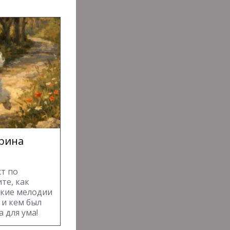
прина
т по
те, как
акие мелодии
 и кем был
 для ума!