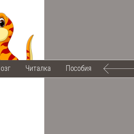
озг
Читалка
Пособия