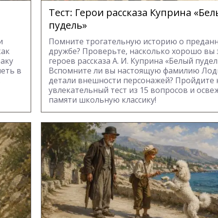
Тест: Герои рассказа Куприна «Бе
пудель»
и
Помните трогательную историю о преданн
как
дружбе? Проверьте, насколько хорошо вы 
баку
героев рассказа А. И. Куприна «Белый пудел
леть в
Вспомните ли вы настоящую фамилию Лод
.
детали внешности персонажей? Пройдите
увлекательный тест из 15 вопросов и осве
памяти школьную классику!