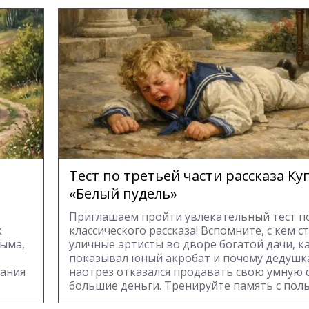
Тест по третьей части рассказа К
«Белый пудель»
Приглашаем пройти увлекательный тест п
к
классического рассказа! Вспомните, с кем с
ыма,
уличные артисты во дворе богатой дачи, к
показывал юный акробат и почему дедуш
нания
наотрез отказался продавать свою умную с
большие деньги. Тренируйте память с поль