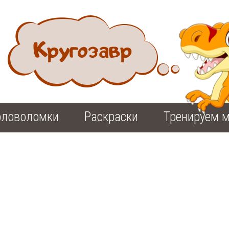
оловоломки
Раскраски
Тренируем м