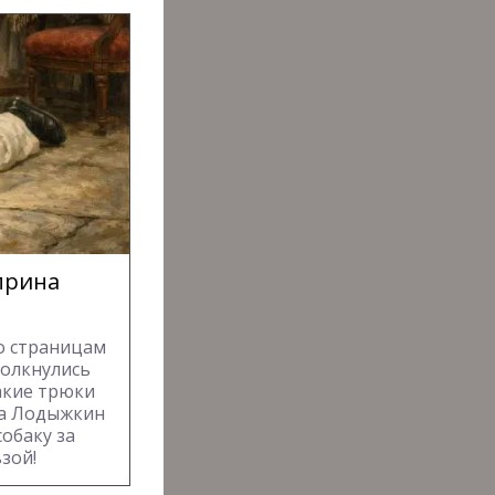
уприна
о страницам
толкнулись
акие трюки
ка Лодыжкин
обаку за
зой!