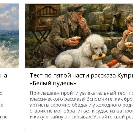
ина
Тест по пятой части рассказа Куп
«Белый пудель»
го
Приглашаем пройти увлекательный тест п
классического рассказа! Вспомните, как бр
 к
артисты скромно обедали у холодного род
старик не мог обратиться к судье из-за пр
 не
и какую тайну он скрывал. Узнайте свой ре