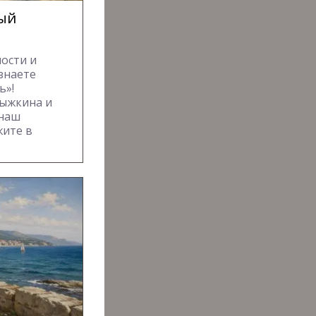
лый
ости и
знаете
ь»!
ыжкина и
 наш
жите в