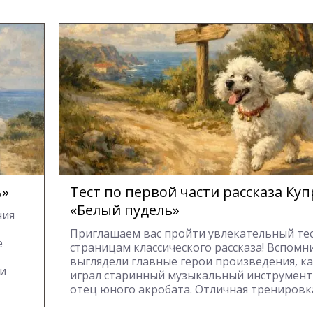
ь»
Тест по первой части рассказа Ку
«Белый пудель»
ния
Приглашаем вас пройти увлекательный тес
е
страницам классического рассказа! Вспомни
выглядели главные герои произведения, к
ли
играл старинный музыкальный инструмент
отец юного акробата. Отличная тренировка