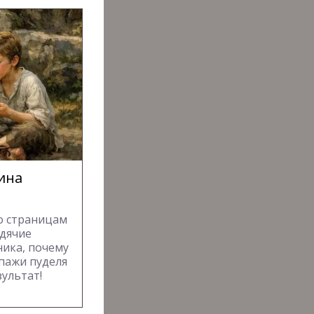
рина
о страницам
одячие
ника, почему
опажи пуделя
зультат!