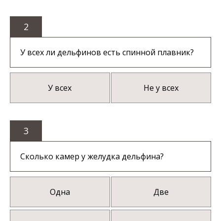
2
У всех ли дельфинов есть спинной плавник?
У всех
Не у всех
3
Сколько камер у желудка дельфина?
Одна
Две