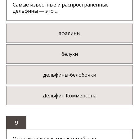
Самые известные и распространённые
дельфины — это ...
афалины
белухи
дельфины-белобочки
Дельфин Коммерсона
9
Относится ли касатка к семейству