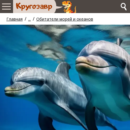
/
/
Главная
...
Обитатели морей и океанов