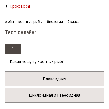
✦
Кроссворд
рыбы
костные рыбы
биология
7 класс
Тест онлайн:
1
Какая чешуя у костных рыб?
Плакоидная
Циклоидная и ктеноидная