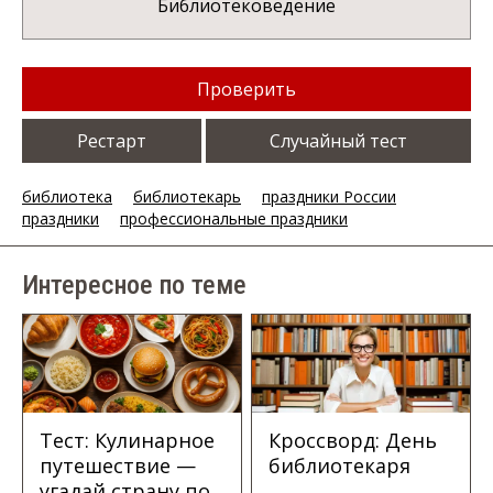
Библиотековедение
Проверить
Рестарт
Случайный тест
библиотека
библиотекарь
праздники России
праздники
профессиональные праздники
Интересное по теме
Тест: Кулинарное
Кроссворд: День
путешествие —
библиотекаря
угадай страну по