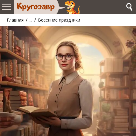
/
/
Главная
...
Весенние праздники