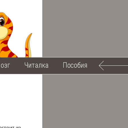
озг
Читалка
Пособия
остоит из