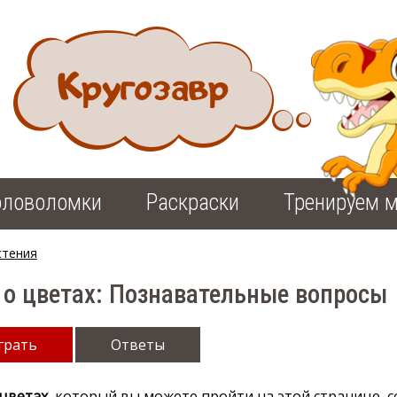
оловоломки
Раскраски
Тренируем м
стения
 о цветах: Познавательные вопросы
грать
Ответы
 цветах
, который вы можете пройти на этой странице, с