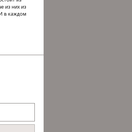
е из них из
 И в каждом