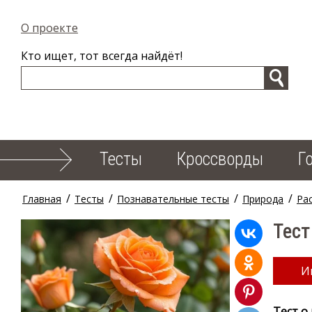
О проекте
Кто ищет, тот всегда найдёт!
Тесты
Кроссворды
Г
/
/
/
/
Главная
Тесты
Познавательные тесты
Природа
Ра
Тест
И
Тест о