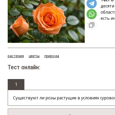
десяти
област
есть и
растения
цветы
природа
Тест онлайн:
1
Существуют ли розы растущие в условиях сурово