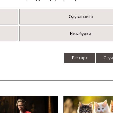
Одуванчика
Незабудки
Рестарт
Случ