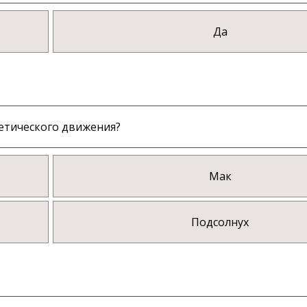
Да
етического движения?
Мак
Подсолнух