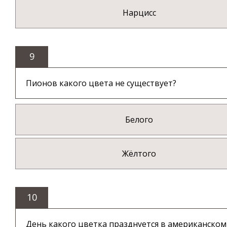
Нарцисс
9
Пионов какого цвета не существует?
Белого
Жёлтого
10
День какого цветка празднуется в американском