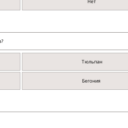
Нет
в?
Тюльпан
Бегония