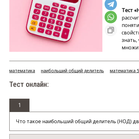
Тест «
рассчи
поняти
свойст
знать,
множит
математика
наибольший общий делитель
математика 5
Тест онлайн:
1
Что такое наибольший общий делитель (НОД) дв