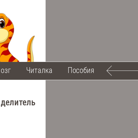
озг
Читалка
Пособия
 делитель