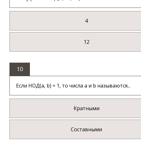
4
12
10
Если НОД(a, b) = 1, то числа a и b называются...
Кратными
Составными