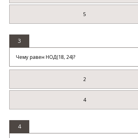
5
3
Чему равен НОД(18, 24)?
2
4
4