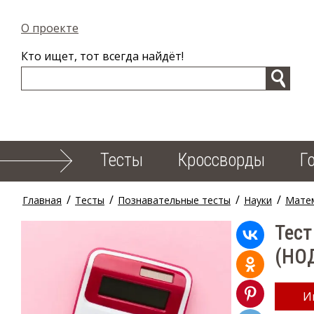
О проекте
Кто ищет, тот всегда найдёт!
Тесты
Кроссворды
Г
/
/
/
/
Главная
Тесты
Познавательные тесты
Науки
Мате
Тест
(НОД
И