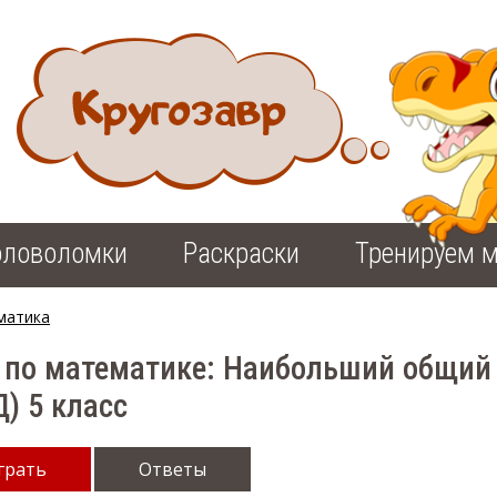
оловоломки
Раскраски
Тренируем м
матика
 по математике: Наибольший общий
) 5 класс
грать
Ответы