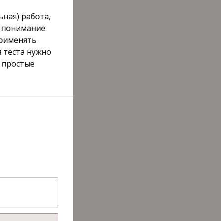
ная) работа,
а понимание
применять
 теста нужно
а простые