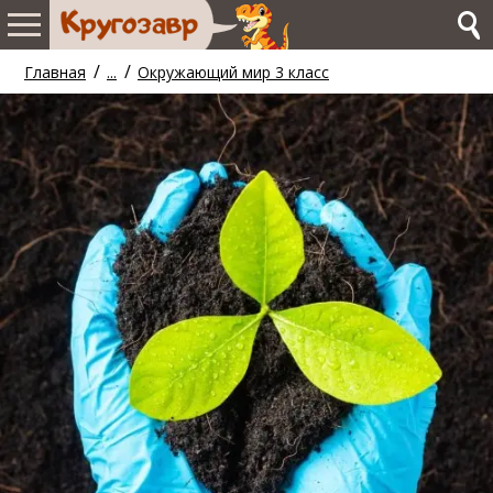
/
/
Главная
...
Окружающий мир 3 класс