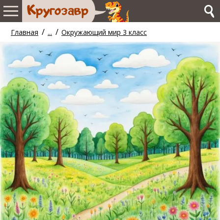
/
/
Главная
...
Окружающий мир 3 класс