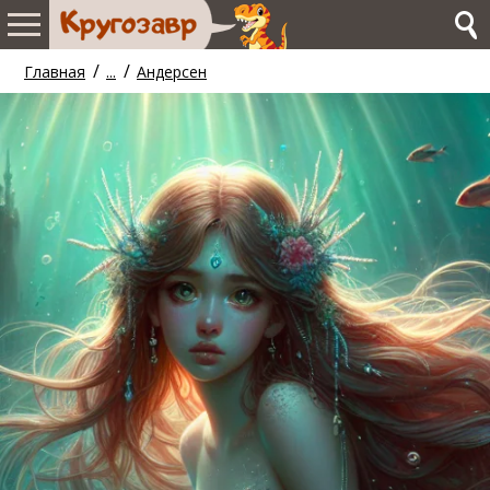
/
/
Главная
...
Андерсен