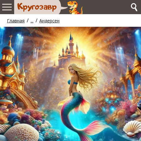
/
/
Главная
...
Андерсен