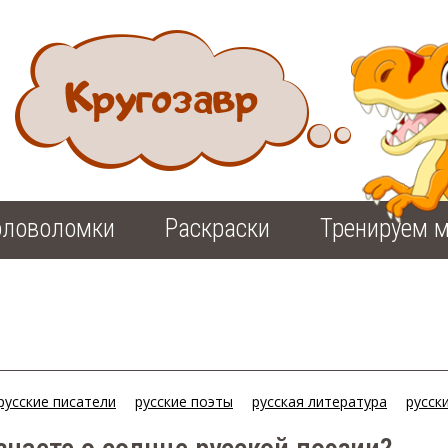
оловоломки
Раскраски
Тренируем м
русские писатели
русские поэты
русская литература
русск