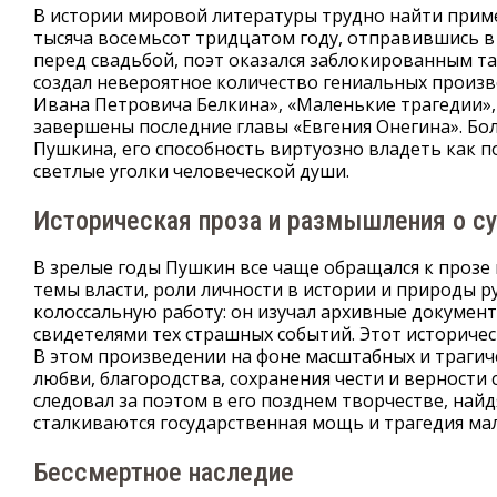
В истории мировой литературы трудно найти приме
тысяча восемьсот тридцатом году, отправившись 
перед свадьбой, поэт оказался заблокированным та
создал невероятное количество гениальных произв
Ивана Петровича Белкина», «Маленькие трагедии»,
завершены последние главы «Евгения Онегина». Бо
Пушкина, его способность виртуозно владеть как п
светлые уголки человеческой души.
Историческая проза и размышления о с
В зрелые годы Пушкин все чаще обращался к прозе 
темы власти, роли личности в истории и природы ру
колоссальную работу: он изучал архивные документ
свидетелями тех страшных событий. Этот историчес
В этом произведении на фоне масштабных и трагич
любви, благородства, сохранения чести и верности
следовал за поэтом в его позднем творчестве, на
сталкиваются государственная мощь и трагедия ма
Бессмертное наследие