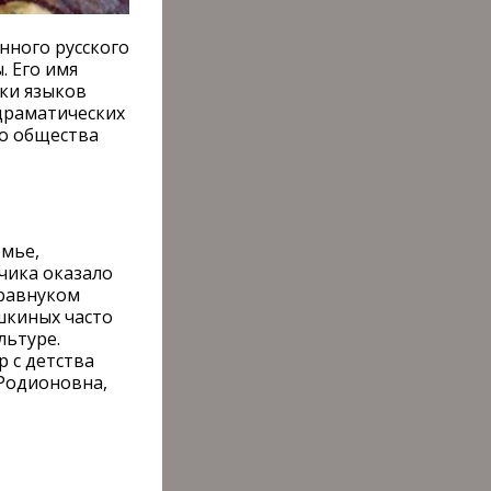
нного русского
. Его имя
тки языков
 драматических
го общества
емье,
чика оказало
правнуком
шкиных часто
льтуре.
р с детства
 Родионовна,