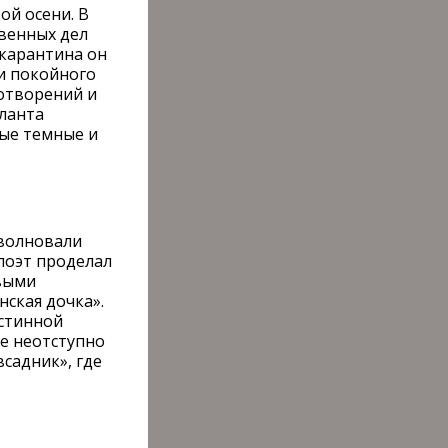
ой осени. В
венных дел
 карантина он
и покойного
отворений и
ланта
мые темные и
 волновали
 поэт проделал
ивыми
нская дочка».
истинной
же неотступно
садник», где