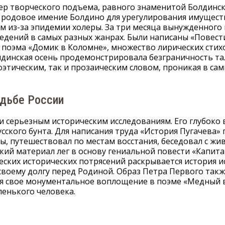
р творческого подъема, равного знаменитой Болдинск
в родовое имение Болдино для урегулирования имущест
м из-за эпидемии холеры. За три месяца вынужденного
едений в самых разных жанрах. Были написаны «Повест
 поэма «Домик в Коломне», множество лирических стих
лдинская осень продемонстрировала безграничность та
оэтическим, так и прозаическим словом, проникая в са
удьбе России
и серьезным историческим исследованиям. Его глубоко
сского бунта. Для написания труда «История Пугачева»
ы, путешествовал по местам восстания, беседовал с ж
кий материал лег в основу гениальной повести «Капита
еских исторических потрясений раскрывается история 
 своему долгу перед Родиной. Образ Петра Первого так
йдя свое монументальное воплощение в поэме «Медный в
ленького человека.