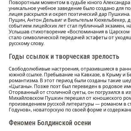
Поворотным моментом в судьбе юного Александра 
уникальное учебное заведение было создано для по
лицея раскрылся и окреп поэтический дар Пушкина.
Пущин, Антон Дельвиг и Вильгельм Кюхельбекер, д
событием лицейских лет стал публичный экзамен, н
Услышав стихотворение «Воспоминания в Царском Се
стало символической передачей эстафеты от уходящ
русскому слову.
Годы ссылок и творческая зрелость
Свободолюбивые настроения, отразившиеся в ранне
южной ссылке. Пребывание на Кавказе, в Крыму и 
романтизма. В этот период были созданы такие шед
«Цыганы». Позже поэт был переведен в родовое им
Оторванный от столичной суеты, он погрузился в и
Михайловском Пушкин перешел от юношеского рома
произведением русской литературы — романом в ст
Годунов», новаторскую по своей форме и содержан
Феномен Болдинской осени