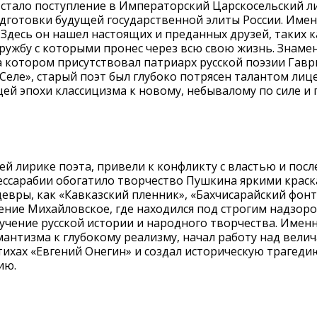
стало поступление в Императорский Царскосельский ли
дготовки будущей государственной элиты России. Имен
 Здесь он нашел настоящих и преданных друзей, таких 
ружбу с которыми пронес через всю свою жизнь. Знам
а котором присутствовал патриарх русской поэзии Гав
ле», старый поэт был глубоко потрясен талантом лице
ей эпохи классицизма к новому, небывалому по силе и 
й лирике поэта, привели к конфликту с властью и по
Бессарабии обогатило творчество Пушкина яркими крас
евры, как «Кавказский пленник», «Бахчисарайский фонт
ение Михайловское, где находился под строгим надзоро
зучение русской истории и народного творчества. Имен
нтизма к глубокому реализму, начал работу над вели
ихах «Евгений Онегин» и создал историческую трагеди
ию.