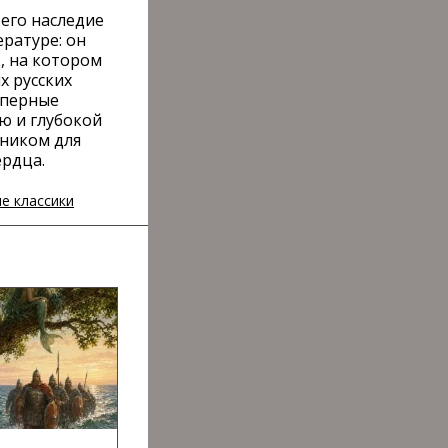
 его наследие
ратуре: он
, на котором
х русских
оперные
ю и глубокой
дником для
ердца.
ие классики