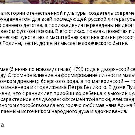
в истории отечественной культуры, создатель совреме
 фундаментом для всей последующей русской литературы
о раннего детства, а произведения переведены на деся
еком русской поэзии. В его стихах, поэмах, повестях и
еческих чувств, но и масштабная картина жизни русско
Родины, чести, долге и смысле человеческого бытия.
мая (6 июня по новому стилю) 1799 года в дворянской с
ду. Огромное влияние на формирование личности маль
томком древнего боярского рода, а по материнской — 
о инженера и сподвижника Петра Великого. В доме Пу
ени, что с ранних лет приобщило ребенка к высокой ку
характерное для дворянских семей той эпохи, Александ
многом способствовала его горячо любимая няня Арина
черпаемым источником народного духа и вдохновения.
та