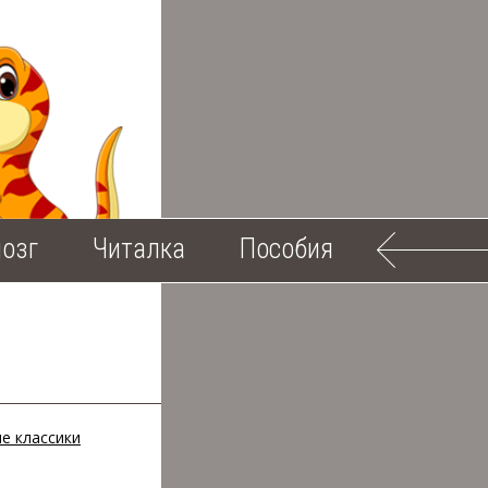
озг
Читалка
Пособия
ие классики