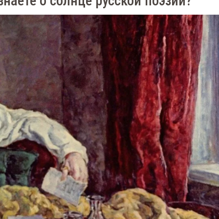
наете о солнце русской поэзии?