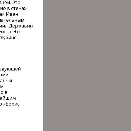
цей. Это
но в стенах
как Иван
енательным
риил Державин.
иста. Это
глубине
следующей
ками
ан» и
м.
но в
чайшим
ю «Борис