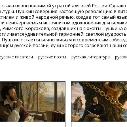
 стала невосполнимой утратой для всей России. Однако
ультуры. Пушкин совершил настоящую революцию в лите
тилем и живой народной речью, создав тот самый язык
али неисчерпаемым источником вдохновения для велики
и, Римского-Корсакова, создавших на сюжеты Пушкина 
отличается удивительной гармонией, светлой мудрость
и. Пушкин остается вечно живым и современным собесе
нцем русской поэзии, лучи которого согревают наши с
русские писатели
русские поэты
русская литература
русск