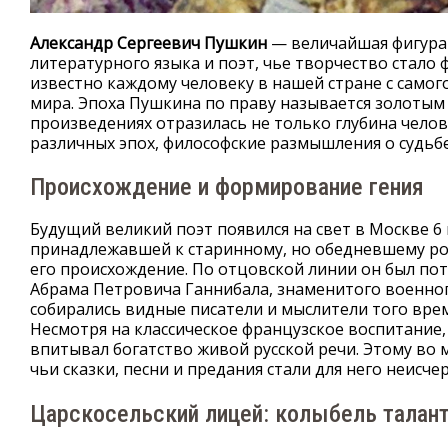
Александр Сергеевич Пушкин
— величайшая фигура 
литературного языка и поэт, чье творчество стало
известно каждому человеку в нашей стране с самог
мира. Эпоха Пушкина по праву называется золотым в
произведениях отразилась не только глубина челов
различных эпох, философские размышления о судьбе 
Происхождение и формирование гения
Будущий великий поэт появился на свет в Москве 6 
принадлежавшей к старинному, но обедневшему ро
его происхождение. По отцовской линии он был по
Абрама Петровича Ганнибала, знаменитого военног
собирались видные писатели и мыслители того врем
Несмотря на классическое французское воспитание, 
впитывал богатство живой русской речи. Этому во 
чьи сказки, песни и предания стали для него неис
Царскосельский лицей: колыбель талан