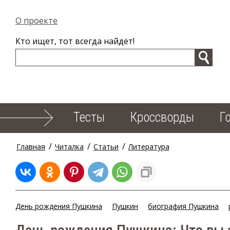
О проекте
Кто ищет, тот всегда найдёт!
Тесты
Кроссворды
Г
/
/
/
Главная
Читалка
Статьи
Литература
День рождения Пушкина
Пушкин
биография Пушкина