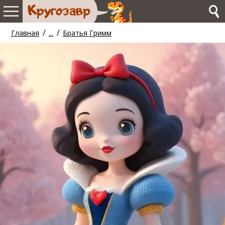
/
/
Главная
...
Братья Гримм