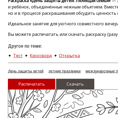
Раскраска «День защиты детей: Любящая семья»
— э
и ребёнок, объединённые нежным объятием. Вместе
но и в процессе раскрашивания обсудить ценность 
Идеальное занятие для уютного совместного вечер
Вы можете распечатать или скачать раскраску (разу
Другое по теме:
✦
Тест
✦
Кроссворд
✦
Открытка
День защиты детей
летние праздники
международные п
Распечатать
Скачать