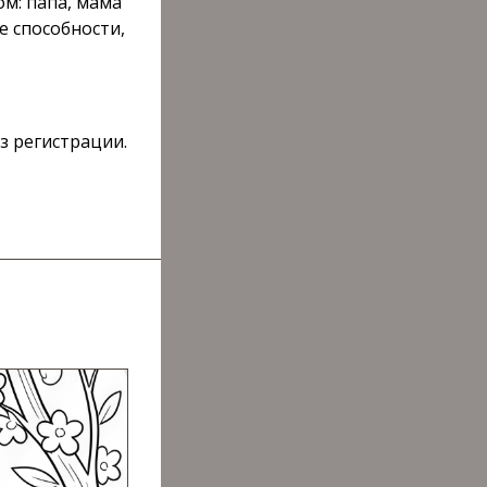
м: папа, мама
е способности,
з регистрации.