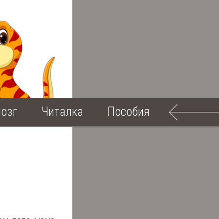
озг
Читалка
Пособия