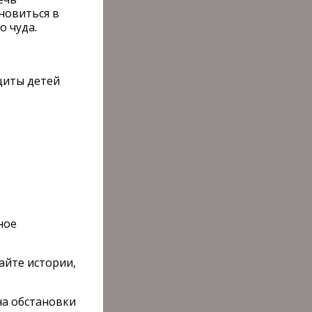
новиться в
о чуда.
ащиты детей
ное
айте истории,
на обстановки