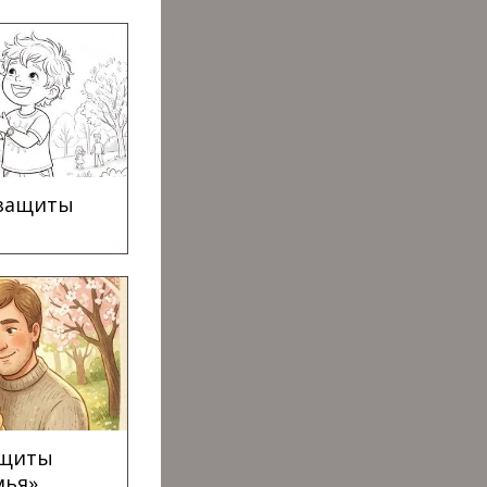
 защиты
ащиты
мья»