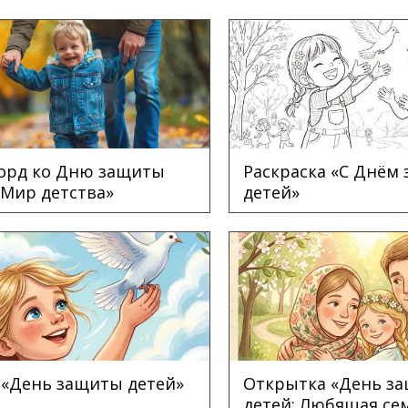
орд ко Дню защиты
Раскраска «С Днём
«Мир детства»
детей»
 «День защиты детей»
Открытка «День з
детей: Любящая се