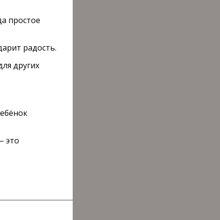
да простое
дарит радость.
для других
ребёнок
— это