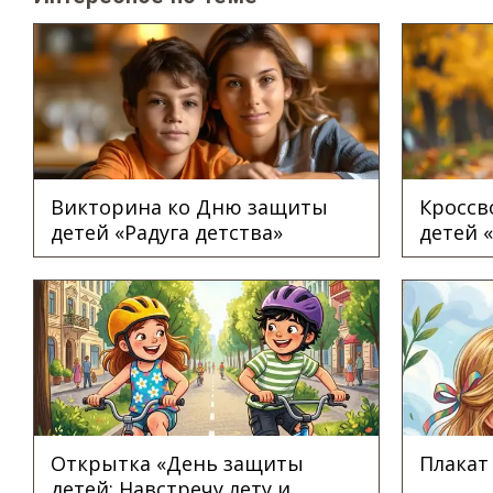
Викторина ко Дню защиты
Кроссв
детей «Радуга детства»
детей 
Открытка «День защиты
Плакат
детей: Навстречу лету и