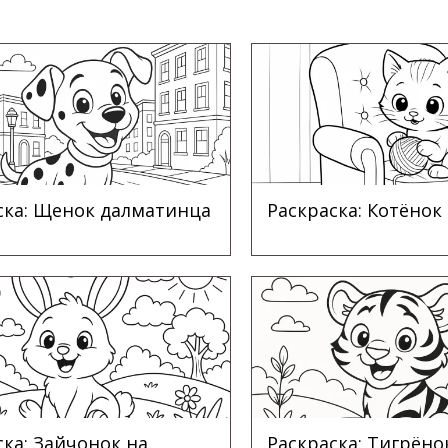
ска: Щенок далматинца
Раскраска: Котёнок
ска: Зайчонок на
Раскраска: Тигрёно