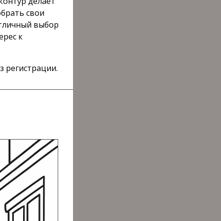
контур делает
обрать свои
отличный выбор
ерес к
з регистрации.