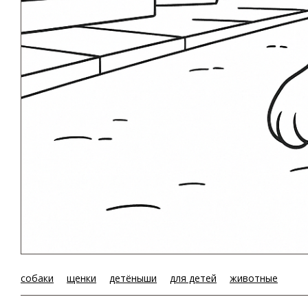
собаки
щенки
детёныши
для детей
животные