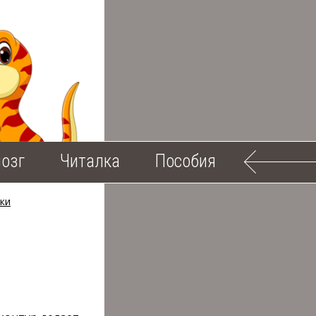
озг
Читалка
Пособия
ки