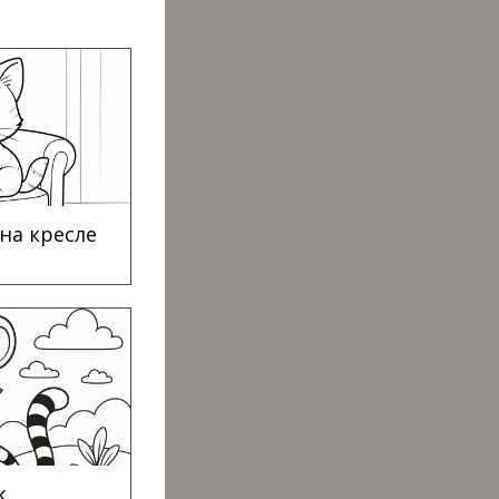
 на кресле
к