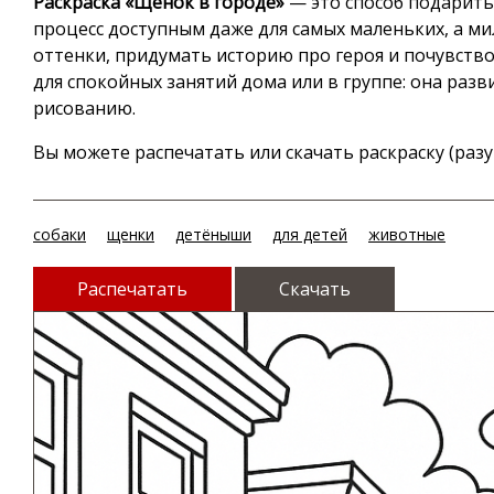
Раскраска «Щенок в городе»
— это способ подарить
процесс доступным даже для самых маленьких, а м
оттенки, придумать историю про героя и почувств
для спокойных занятий дома или в группе: она разв
рисованию.
Вы можете распечатать или скачать раскраску (разу
собаки
щенки
детёныши
для детей
животные
Распечатать
Скачать