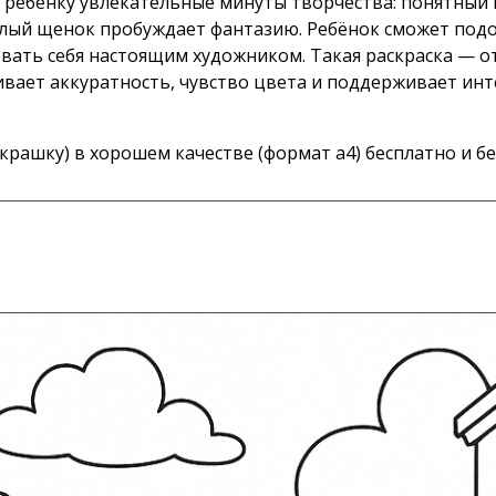
 ребёнку увлекательные минуты творчества: понятный 
илый щенок пробуждает фантазию. Ребёнок сможет под
овать себя настоящим художником. Такая раскраска — 
ивает аккуратность, чувство цвета и поддерживает инт
крашку) в хорошем качестве (формат а4) бесплатно и бе