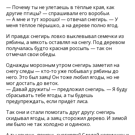
— Почему ты не улетаешь в тёплые края, как
другие птицы? — спрашивали его воробьи.
— А мне и тут хорошо! — отвечал снегирь. — У
меня тёплое пёрышко, а на дереве полно ягод.
И правда: снегирь ловко выклевывал семечки из
рябины, а мякоть оставлял на снегу. Под деревом
получалась будто красная россыпь — так он
отмечал свои обеды.
Однажды морозным утром снегирь заметил на
снегу следы — кто‑то уже побывал у рябины до
него. Это был заяц! Он тоже любил ягоды, но не
мог достать до веток.
— Давай дружить! — предложил снегирь. — Я буду
сбрасывать тебе ягоды, а ты будешь
предупреждать, если придёт лиса.
Так они и стали помогать друг другу: снегирь
скидывал ягоды, а заяц сторожил дерево. И зимой
им было не так холодно и одиноко.
А ты хочешь помочь снегирям? Сделай кормушку и