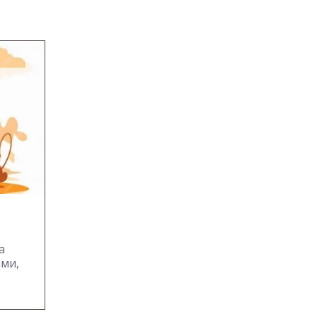
а
ами,