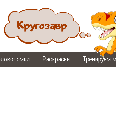
оловоломки
Раскраски
Тренируем м