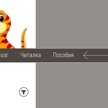
озг
Читалка
Пособия