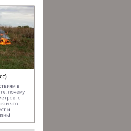
сс)
ствиям в
ете, почему
етров, с
ня и что
ст и
знь!