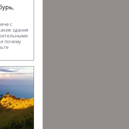
бурь,
ече с
какие здания
роительными
и почему
ньте