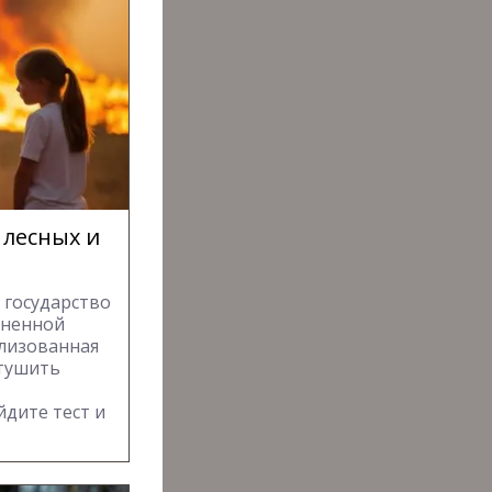
 лесных и
 государство
гненной
ализованная
 тушить
т
дите тест и