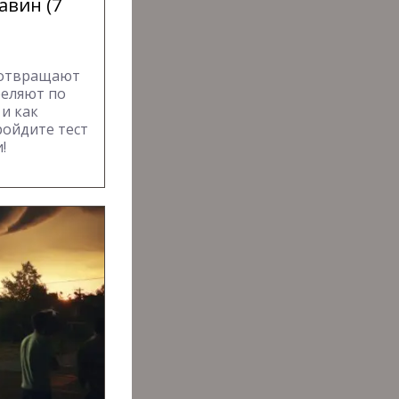
авин (7
едотвращают
реляют по
 и как
ройдите тест
!