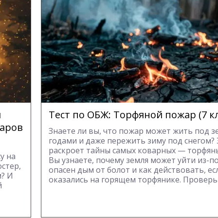
и
Тест по ОБЖ: Торфяной пожар (7 кл
жаров
Знаете ли вы, что пожар может жить под з
годами и даже пережить зиму под снегом? 
раскроет тайны самых коварных — торфян
у на
Вы узнаете, почему земля может уйти из-по
остер,
опасен дым от болот и как действовать, ес
м? И
оказались на горящем торфянике. Проверьт
й