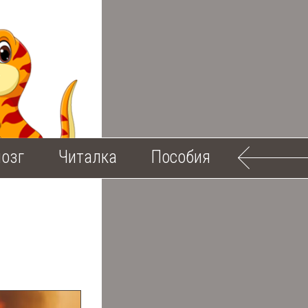
озг
Читалка
Пособия