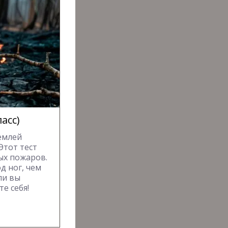
асс)
емлей
Этот тест
ых пожаров.
д ног, чем
ли вы
е себя!