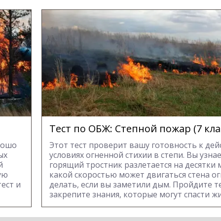
Тест по ОБЖ: Степной пожар (7 кла
рошо
Этот тест проверит вашу готовность к дей
ых
условиях огненной стихии в степи. Вы узна
й
горящий тростник разлетается на десятки м
ую
какой скоростью может двигаться стена ог
ест и
делать, если вы заметили дым. Пройдите те
закрепите знания, которые могут спасти жи