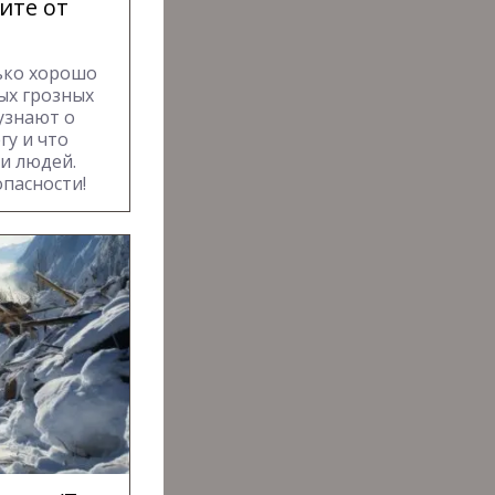
ите от
ько хорошо
ых грозных
узнают о
гу и что
 и людей.
опасности!