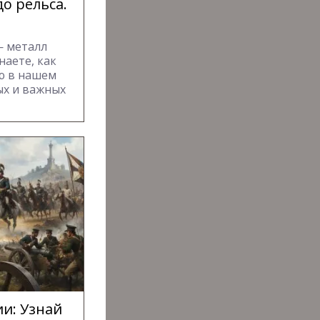
до рельса.
— металл
наете, как
ю в нашем
ых и важных
ии: Узнай