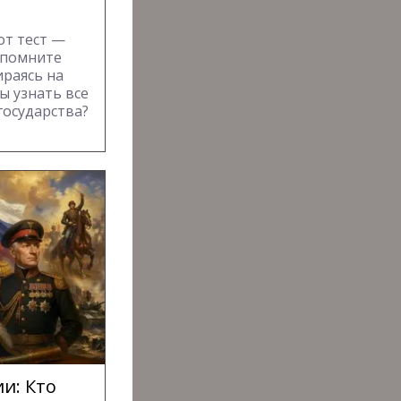
от тест —
спомните
ираясь на
ы узнать все
государства?
и: Кто