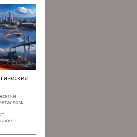
ргические
десятки
металлом.
ст —
льное