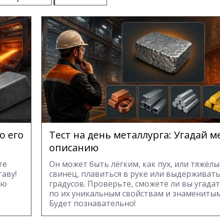
о его
Тест на день металлурга: Угадай м
описанию
те
Он может быть лёгким, как пух, или тяжёлы
таву!
свинец, плавиться в руке или выдерживать
ою
градусов. Проверьте, сможете ли вы угада
по их уникальным свойствам и знаменитым
Будет познавательно!