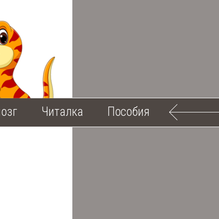
озг
Читалка
Пособия