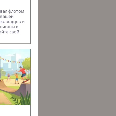
овал флотом
 вашей
лководцев и
вписаны в
айте свой