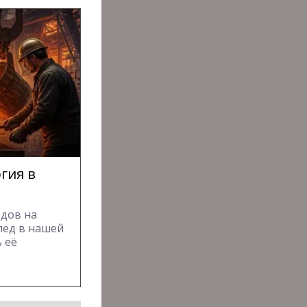
гия в
одов на
лед в нашей
 её