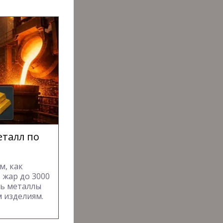
еталл по
м, как
 жар до 3000
ть металлы
 изделиям.