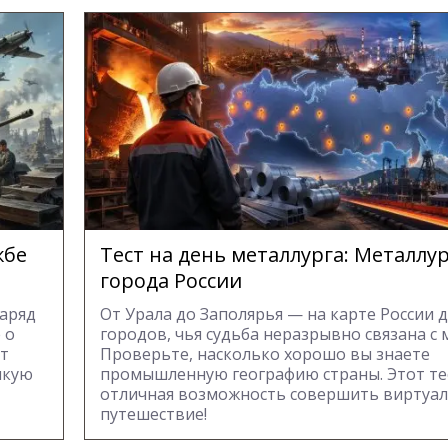
жбе
Тест на день металлурга: Металлу
города России
наряд
От Урала до Заполярья — на карте России 
 о
городов, чья судьба неразрывно связана с 
ст
Проверьте, насколько хорошо вы знаете
икую
промышленную географию страны. Этот те
отличная возможность совершить виртуа
путешествие!