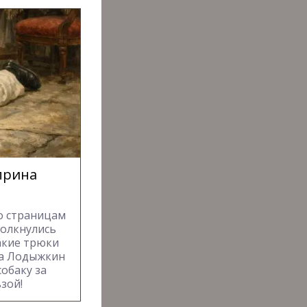
уприна
о страницам
толкнулись
акие трюки
ка Лодыжкин
обаку за
зой!