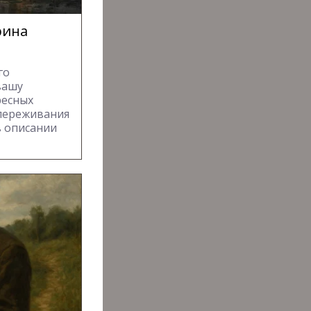
рина
го
вашу
ресных
 переживания
в описании