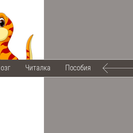
озг
Читалка
Пособия