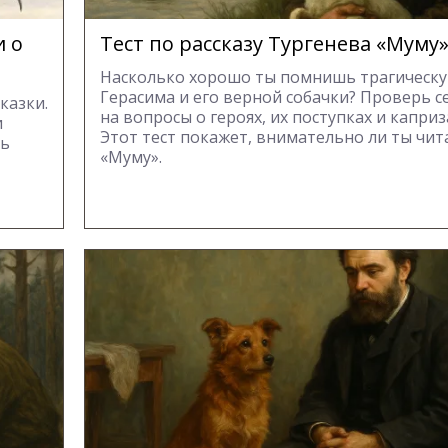
и о
Тест по рассказу Тургенева «Муму
Насколько хорошо ты помнишь трагическ
Герасима и его верной собачки? Проверь с
казки.
на вопросы о героях, их поступках и каприз
и
Этот тест покажет, внимательно ли ты чит
ть
«Муму».