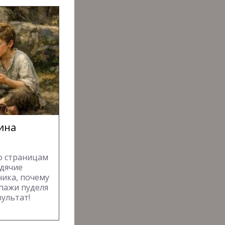
рина
о страницам
одячие
ника, почему
опажи пуделя
зультат!