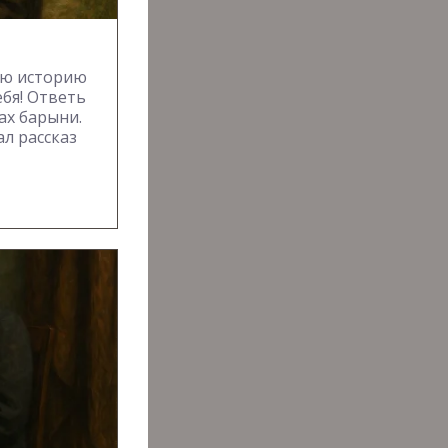
»
ую историю
ебя! Ответь
ах барыни.
ал рассказ