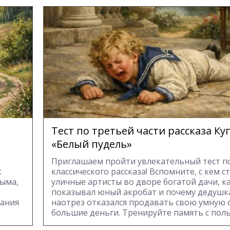
Тест по третьей части рассказа К
«Белый пудель»
Приглашаем пройти увлекательный тест п
к
классического рассказа! Вспомните, с кем с
ыма,
уличные артисты во дворе богатой дачи, к
показывал юный акробат и почему дедуш
нания
наотрез отказался продавать свою умную с
большие деньги. Тренируйте память с поль