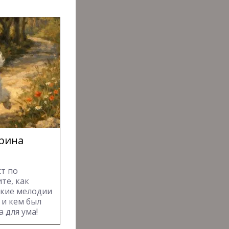
прина
т по
те, как
акие мелодии
 и кем был
 для ума!