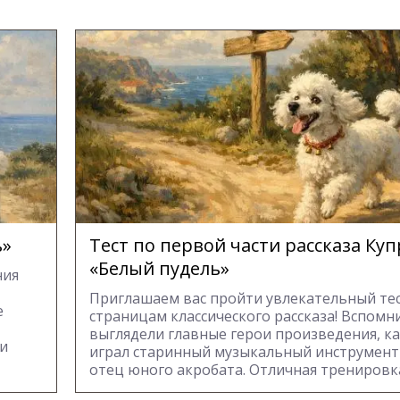
ь»
Тест по первой части рассказа Ку
«Белый пудель»
ния
Приглашаем вас пройти увлекательный тес
е
страницам классического рассказа! Вспомни
выглядели главные герои произведения, к
ли
играл старинный музыкальный инструмент
отец юного акробата. Отличная тренировка