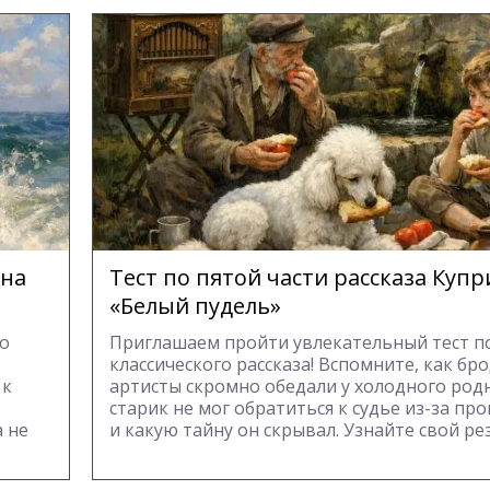
ина
Тест по пятой части рассказа Куп
«Белый пудель»
го
Приглашаем пройти увлекательный тест п
классического рассказа! Вспомните, как бр
 к
артисты скромно обедали у холодного род
старик не мог обратиться к судье из-за пр
 не
и какую тайну он скрывал. Узнайте свой ре