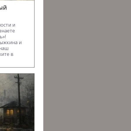
лый
ости и
знаете
ь»!
ыжкина и
 наш
жите в