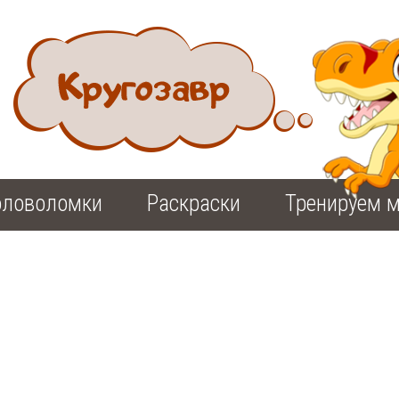
оловоломки
Раскраски
Тренируем м