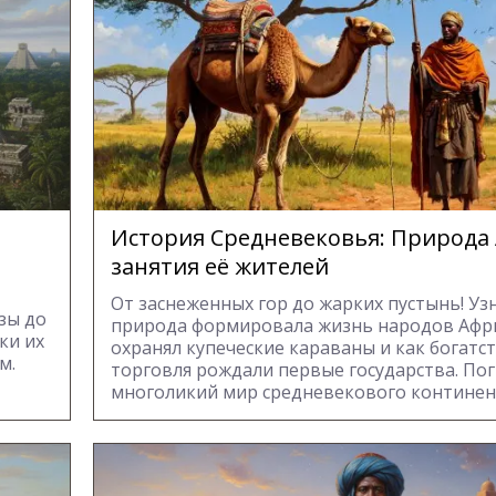
История Средневековья: Природа
занятия её жителей
От заснеженных гор до жарких пустынь! Узн
узы до
природа формировала жизнь народов Афри
ки их
охранял купеческие караваны и как богатст
м.
торговля рождали первые государства. Пог
многоликий мир средневекового континен