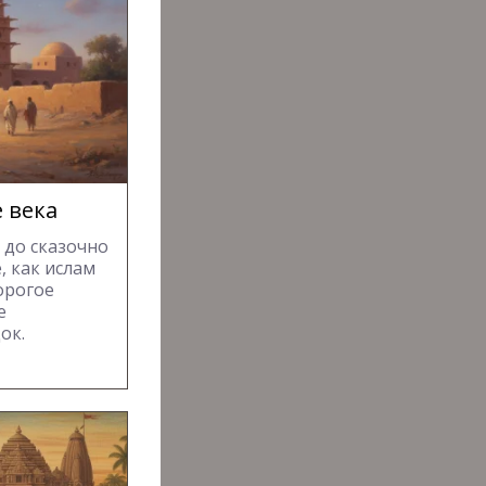
 века
 до сказочно
, как ислам
орогое
е
ок.