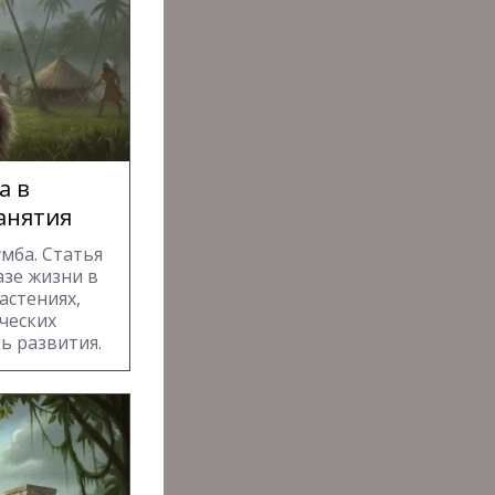
а в
анятия
мба. Статья
азе жизни в
астениях,
ческих
ь развития.