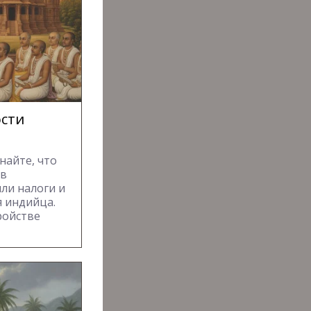
ости
найте, что
 в
ли налоги и
 индийца.
ройстве