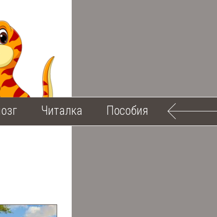
озг
Читалка
Пособия