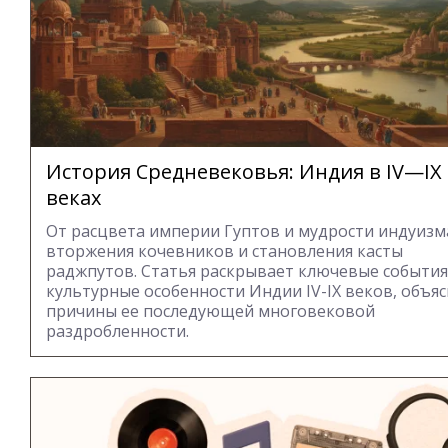
История Средневековья: Индия в IV—IX
веках
От расцвета империи Гуптов и мудрости индуизм
вторжения кочевников и становления касты
раджпутов. Статья раскрывает ключевые события
культурные особенности Индии IV-IX веков, объяс
причины ее последующей многовековой
раздробленности.