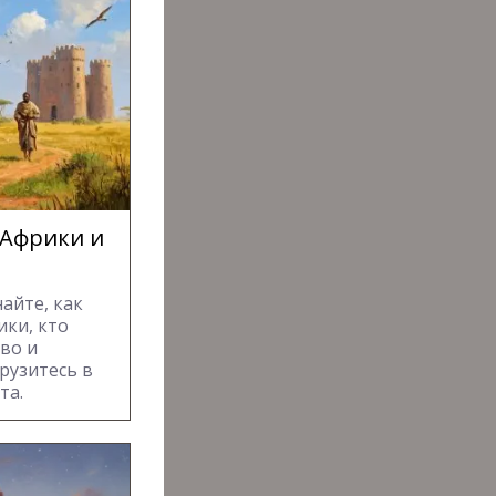
 Африки и
айте, как
ки, кто
во и
рузитесь в
та.