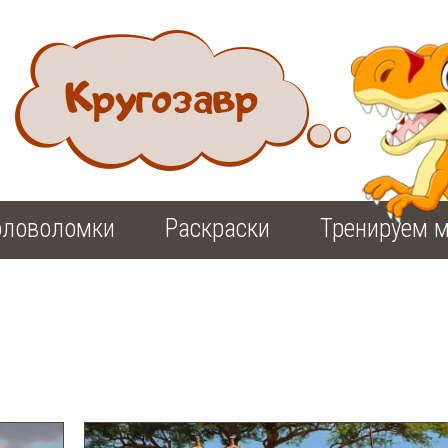
оловоломки
Раскраски
Тренируем м