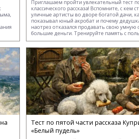
Приглашаем пройти увлекательный тест п
к
классического рассказа! Вспомните, с кем с
ыма,
уличные артисты во дворе богатой дачи, к
показывал юный акробат и почему дедуш
нания
наотрез отказался продавать свою умную с
большие деньги. Тренируйте память с поль
ина
Тест по пятой части рассказа Куп
«Белый пудель»