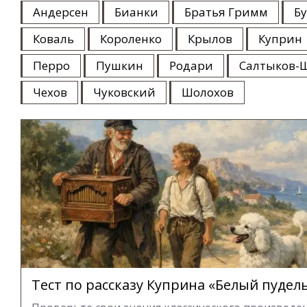
Андерсен
Бианки
Братья Гримм
Б
Коваль
Короленко
Крылов
Куприн
Перро
Пушкин
Родари
Салтыков-
Чехов
Чуковский
Шолохов
Тест по рассказу Куприна «Белый пудел