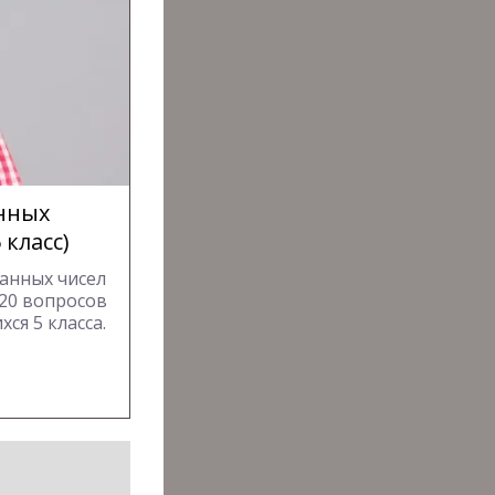
нных
класс)
анных чисел
 20 вопросов
ся 5 класса.