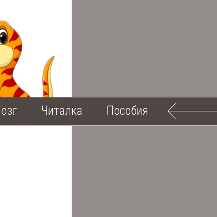
озг
Читалка
Пособия