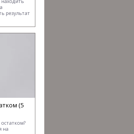
, находить
а
ть результат
атком (5
 остатком?
я на