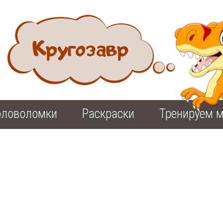
оловоломки
Раскраски
Тренируем м