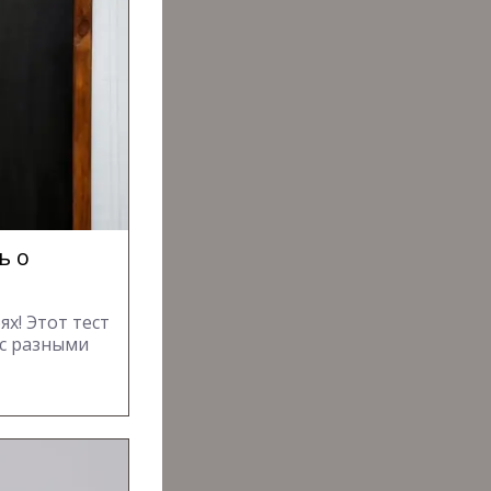
ь о
х! Этот тест
 с разными