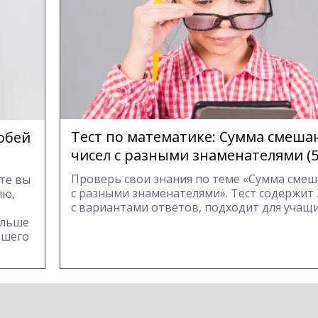
Тест по математике: Сумма смеша
обей
чисел с разными знаменателями (5 
Проверь свои знания по теме «Сумма смеш
сте вы
с разными знаменателями». Тест содержит
лю,
с вариантами ответов, подходит для учащих
ольше
йшего