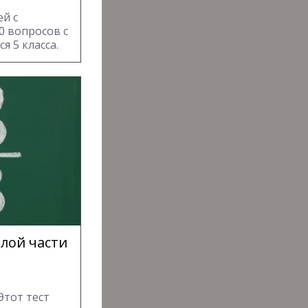
й с
0 вопросов с
 5 класса.
лой части
Этот тест