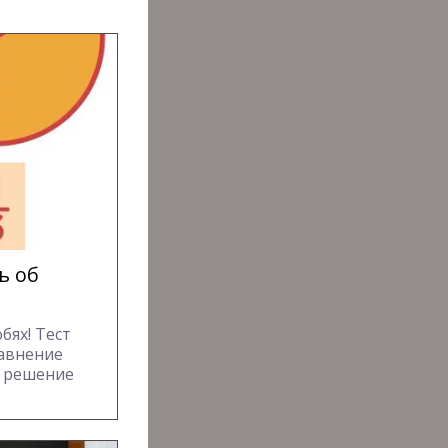
ь об
бях! Тест
равнение
и решение