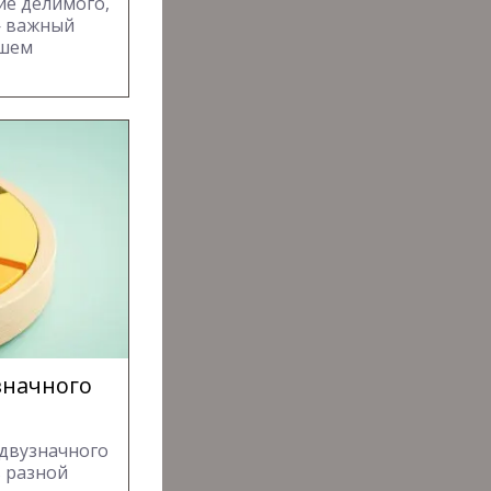
ие делимого,
— важный
йшем
значного
 двузначного
в разной