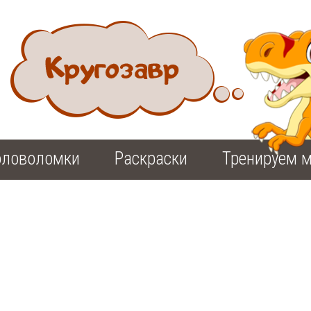
оловоломки
Раскраски
Тренируем м