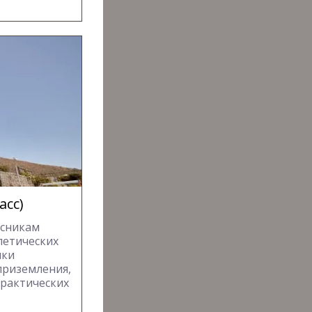
асс)
ссникам
летических
ики
приземления,
практических