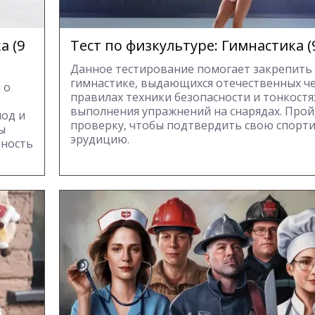
а (9
Тест по физкультуре: Гимнастика (9
Данное тестирование помогает закрепить 
гимнастике, выдающихся отечественных ч
 о
правилах техники безопасности и тонкостя
выполнения упражнений на снарядах. Про
иод и
проверку, чтобы подтвердить свою спорт
ы
эрудицию.
вность