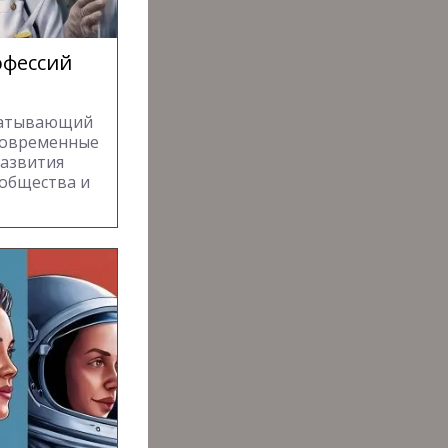
офессий
хватывающий
современные
развития
 общества и