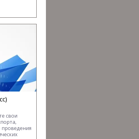
сс)
те свои
спорта,
л проведения
ических