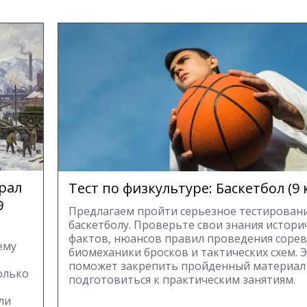
Урал
Тест по физкультуре: Баскетбол (9 
9
Предлагаем пройти серьезное тестирован
баскетболу. Проверьте свои знания истори
фактов, нюансов правил проведения соре
ему
биомеханики бросков и тактических схем. Э
поможет закрепить пройденный материал
колько
подготовиться к практическим занятиям.
ли