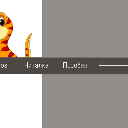
озг
Читалка
Пособия