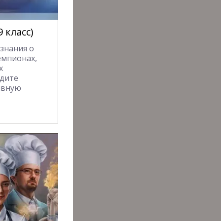
 класс)
знания о
емпионах,
х
йдите
ивную