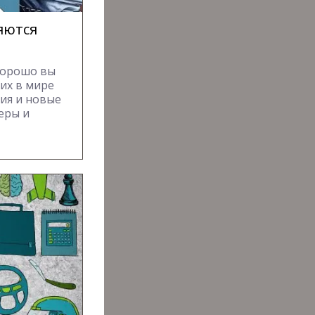
яются
хорошо вы
их в мире
гия и новые
еры и