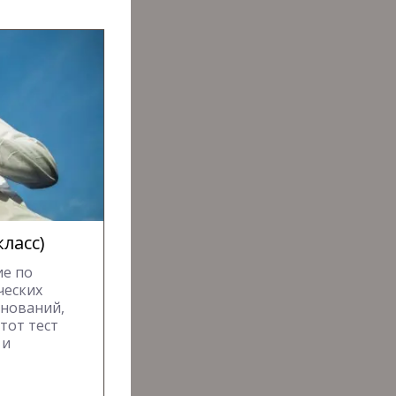
класс)
ие по
ческих
внований,
тот тест
 и